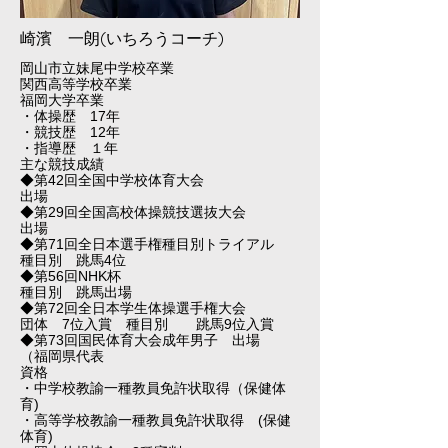
​崎濱 一朗(いちろうコーチ)
岡山市立妹尾中学校卒業
関西高等学校卒業
福岡大学卒業
・体操歴 17年
・競技歴 12年
・指導歴 １年
主な競技成績
◆第42回全国中学校体育大会
出場
◆第29回全国高校体操競技選抜大会
出場
◆第71回全日本選手権種目別トライアル
種目別 跳馬4位
◆第56回NHK杯
種目別 跳馬出場
◆第72回全日本学生体操選手権大会
団体 7位入賞 種目別 跳馬9位入賞
◆第73回国民体育大会成年男子 出場
（福岡県代表
資格
・中学校教諭一種教員免許状取得（保健体
育)
・高等学校教諭一種教員免許状取得 (保健
体育)