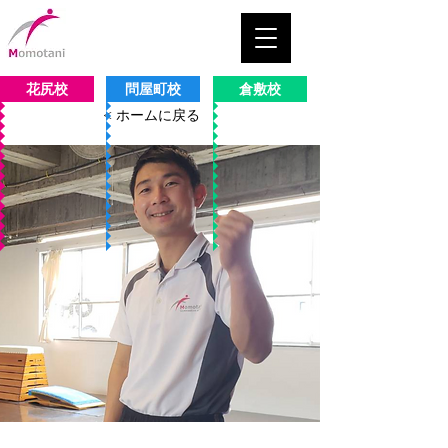
花尻校
問屋町校
倉敷校
< ホームに戻る