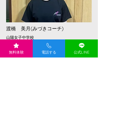
​渡橋 美月(みづきコーチ)
山陽女子中学校
山陽女子高等学校
川崎医療福祉大学
・体操歴 17年
無料体験
電話する
公式LINE
・競技歴 12年
・主な競技成績
◆令和3年全国高等学校総合体育大会（インター
ハイ
出場
資格
応急手当普及員取
得
​【一言】
一緒に楽しく身体を動かしまし
ょう！