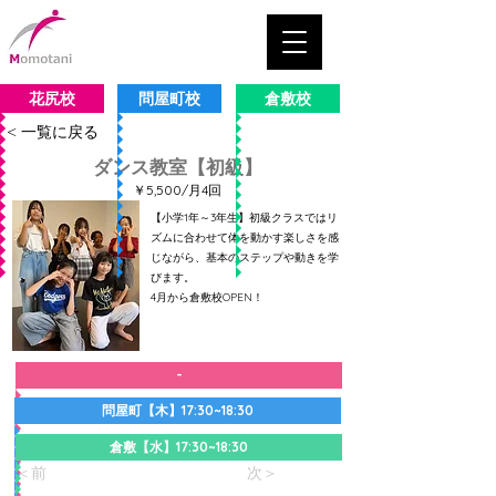
花尻校
問屋町校
倉敷校
< 一覧に戻る
ダンス教室【初級】
￥5,500/月4回
【小学1年～3年生】初級クラスではリ
ズムに合わせて体を動かす楽しさを感
じながら、基本のステップや動きを学
びます。
4月から倉敷校OPEN！
-
問屋町【木】17:30~18:30
倉敷【水】17:30~18:30
＜前
次＞